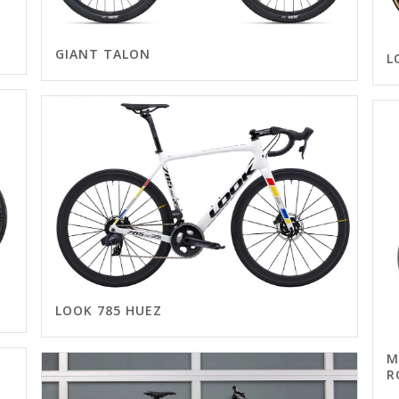
GIANT TALON
L
LOOK 785 HUEZ
M
R