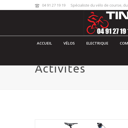
04 91 27 19 19
Spécialiste du vélo de course, du
ACCUEIL
VÉLOS
ELECTRIQUE
COM
Activités