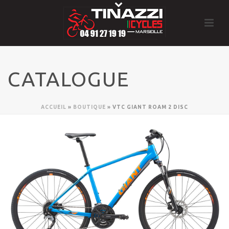
CATALOGUE
ACCUEIL
»
BOUTIQUE
»
VTC GIANT ROAM 2 DISC